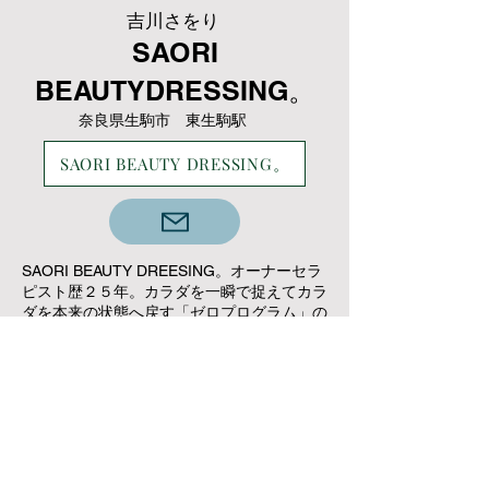
吉川さをり
SAORI
BEAUTYDRESSING。
奈良県生駒市 東生駒駅
SAORI BEAUTY DRESSING。
SAORI BEAUTY DREESING。オーナーセラ
ピスト歴２５年。カラダを一瞬で捉えてカラ
ダを本来の状態へ戻す「ゼロプログラム」の
創始者。本来の美と健康に戻るサポートして
いる。
原種、野生種、栽培されていない自然の恵み
で本来の美と健康に戻すパワフルなトリート
メントがモロッカン・ハーバル・リペア。現
代の環境で生きる人々が内側からパワーが溢
れ出し人生を豊かにするトリートメントで内